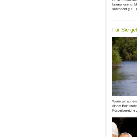
krampflösend, b
schmeckt gut – d
Für Sie ge
Wenn wir auf ei
einem Bein steh
Körperbereiche z