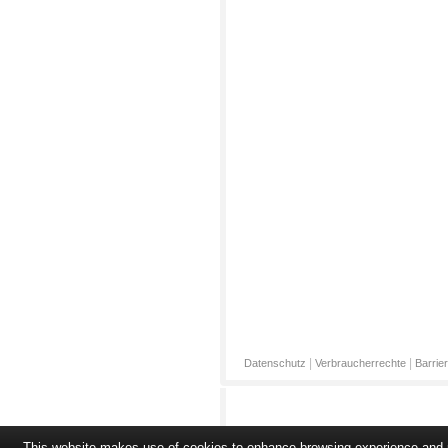
|
|
Datenschutz
Verbraucherrechte
Barrier
This website makes use of cookies to enhance browsing experience and pr