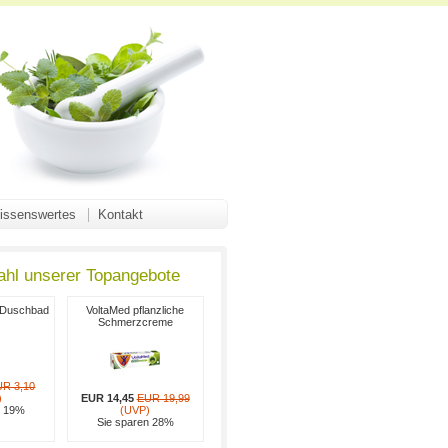
issenswertes
Kontakt
ahl unserer Topangebote
s Duschbad
VoltaMed pflanzliche
Schmerzcreme
UR 3,10
)
EUR 14,45
EUR 19,99
n 19%
(UVP)
Sie sparen 28%