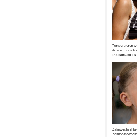
Temperaturen wei
diesen Tagen bri
Deutschland ins 
Zahnwechsel bede
Zahnpastawechse