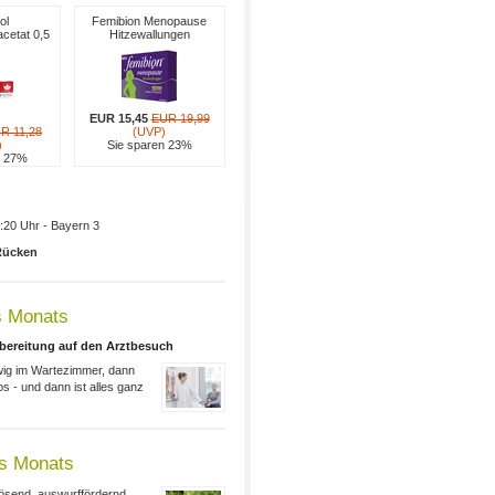
ol
Femibion Menopause
cetat 0,5
Hitzewallungen
EUR 15,45
EUR 19,99
R 11,28
(UVP)
)
Sie sparen 23%
n 27%
:20 Uhr - Bayern 3
Rücken
 Monats
rbereitung auf den Arztbesuch
wig im Wartezimmer, dann
os - und dann ist alles ganz
es Monats
lösend, auswurffördernd,