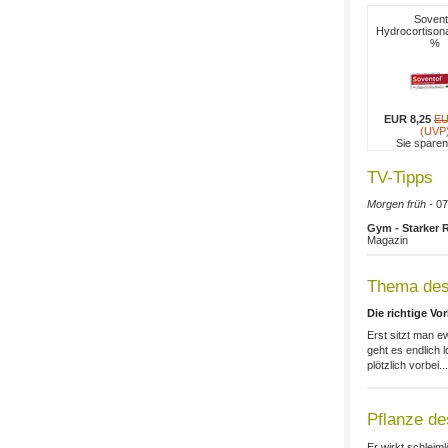
Sovent
Hydrocortisona
%
EUR 8,25
EU
(UVP
Sie spare
TV-Tipps
Morgen früh -
07
Gym - Starker 
Magazin
Thema des
Die richtige Vo
Erst sitzt man e
geht es endlich l
plötzlich vorbei...
Pflanze d
Er wirkt schleim