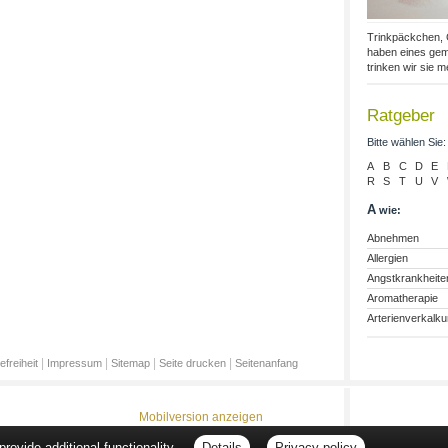
Trinkpäckchen,
haben eines geme
trinken wir sie mei
Ratgeber
Bitte wählen Sie:
A
B
C
D
E
R
S
T
U
V
A
wie:
Abnehmen
Allergien
Angstkrankheite
Aromatherapie
Arterienverkalk
|
|
|
|
efreiheit
Impressum
Sitemap
Seite drucken
Seitenanfang
Mobilversion anzeigen
ovide additional functionality.
Details
Privacy policy