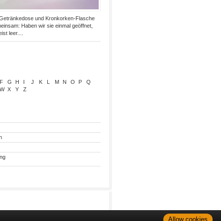
 Getränkedose und Kronkorken-Flasche
insam: Haben wir sie einmal geöffnet,
st leer....
F
G
H
I
J
K
L
M
N
O
P
Q
W
X
Y
Z
n
ung
Allow cookies