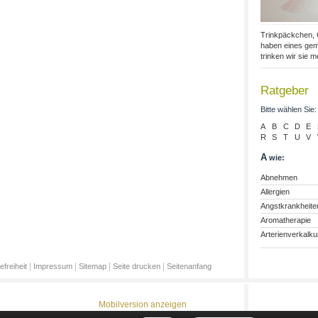
Trinkpäckchen,
haben eines geme
trinken wir sie mei
Ratgeber
Bitte wählen Sie:
A
B
C
D
E
R
S
T
U
V
A
wie:
Abnehmen
Allergien
Angstkrankheite
Aromatherapie
Arterienverkalk
|
|
|
|
efreiheit
Impressum
Sitemap
Seite drucken
Seitenanfang
Mobilversion anzeigen