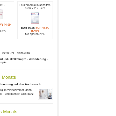
t B12
Leukomed skin sensitive
steril 7,2 × 5 cm
UR 44,99
)
EUR 36,25
EUR 45,99
en 8%
(UVP)
Sie sparen 21%
-
10:30 Uhr - alpha ARD
nd - Muskelkrämpfe - Veränderung -
rapie
 Monats
rbereitung auf den Arztbesuch
wig im Wartezimmer, dann
os - und dann ist alles ganz
es Monats