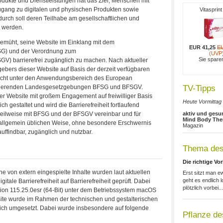
rodukte und Dienstleistungen hat das Ziel, Menschen mit
gang zu digitalen und physischen Produkten sowie
Vitasprin
urch soll deren Teilhabe am gesellschaftlichen und
t werden.
bemüht, seine Website im Einklang mit dem
EUR 41,25
E
FSG) und der Verordnung zum
(UVP
Sie spar
SGV) barrierefrei zugänglich zu machen. Nach aktueller
ebers dieser Website auf Basis der derzeit verfügbaren
 nicht unter den Anwendungsbereich des European
ondierenden Landesgesetzgebungen BFSG und BFSGV.
TV-Tipps
r Website mit großem Engagement auf freiwilliger Basis
Heute Vormittag 
ch gestaltet und wird die Barrierefreiheit fortlaufend
 teilweise mit BFSG und der BFSGV vereinbar und für
aktiv und gesu
Mind Body The
allgemein üblichen Weise, ohne besondere Erschwernis
Magazin
uffindbar, zugänglich und nutzbar.
Thema des
Die richtige Vo
 von extern eingespielte Inhalte wurden laut aktuellen
Erst sitzt man e
geht es endlich l
itale Barrierefreiheit auf Barrierefreiheit geprüft. Dabei
plötzlich vorbei...
sion 115.25.0esr (64-Bit) unter dem Betriebssystem macOS
ite wurde im Rahmen der technischen und gestalterischen
dlich umgesetzt. Dabei wurde insbesondere auf folgende
Pflanze d