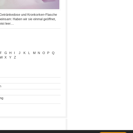
 Getränkedose und Kronkorken-Flasche
insam: Haben wir sie einmal geöffnet,
st leer....
F
G
H
I
J
K
L
M
N
O
P
Q
W
X
Y
Z
n
ung