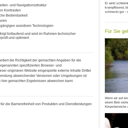
Er wirkt schleim
eiten- und Navigationsstruktur
krampflösend, b
en Kontrasten
schmeckt gut – d
che Bedienbarkeit
turen
t gängigen assistiven Technologien
Für Sie ge
folgt fortlaufend und wird im Rahmen technischer
rüft und optimiert.
tiert die Richtigkeit der gemachten Angaben für die
rgenannten spezifizierten Browser- und
ser originären Website eingespielte externe Inhalte Dritter
erwendung abweichender Versionen oder Umgebungen ist
en hier gemachten Ergebnissen abweichen kann.
Wenn wir auf ei
einem Bein steh
ür die Barrierefreiheit von Produkten und Dienstleistungen
Körperbereiche z