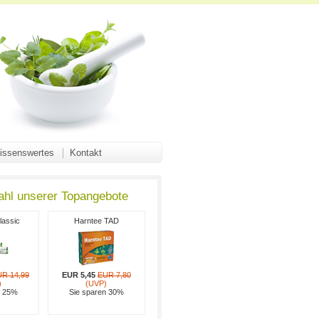
issenswertes
Kontakt
ahl unserer Topangebote
classic
Harntee TAD
R 14,99
EUR 5,45
EUR 7,80
)
(UVP)
n 25%
Sie sparen 30%