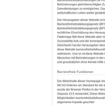
Barrierefreiheitsanforderungen für P
Behinderungen gleichberechtigten Zu
Dienstleistungen zu ermöglichen. Dad
wirtschaftlichen Leben weiter gestärk
Der Herausgeber dieser Website ist 
Barrierefreiheitsstärkungsgesetz (B
Barrierefreiheitsstärkungsgesetz (BF
rechtlicher Einschätzung des Herausg
Faktenlage fällt diese Website aber
Accessibility Acts und der korresp
Gleichwohl hat der Herausgeber diese
diese Website barrierefreiheitsfreundli
optimieren. Und so ist diese Website
Menschen mit Behinderungen in der 
und grundsätzlich ohne fremde Hilfe a
Barrierefreie Funktionen
Die Webinhalte dieser Homepage ohne
WCAG Kriterien als Standard für die dig
wurde der Browser Firefox in der Ver
Sequoia 15.5 verwendet. Diese Webs
Möglichkeiten barrierefreiheitsfreun
allgemeine Aspekte geachtet: