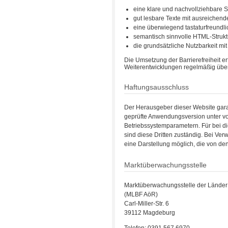
eine klare und nachvollziehbare S
gut lesbare Texte mit ausreichend
eine überwiegend tastaturfreundli
semantisch sinnvolle HTML-Struk
die grundsätzliche Nutzbarkeit mi
Die Umsetzung der Barrierefreiheit er
Weiterentwicklungen regelmäßig überp
Haftungsausschluss
Der Herausgeber dieser Website garan
geprüfte Anwendungsversion unter vo
Betriebssystemparametern. Für bei die
sind diese Dritten zuständig. Bei V
eine Darstellung möglich, die von d
Marktüberwachungsstelle
Marktüberwachungsstelle der Länder f
(MLBF AöR)
Carl-Miller-Str. 6
39112 Magdeburg
Telefon: 0391 567 6970