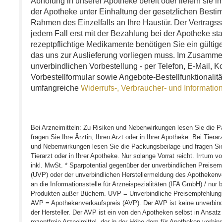
Abholung in unserer Apotheke bereit oder liefern sie 
der Apotheke unter Einhaltung der gesetzlichen Best
Rahmen des Einzelfalls an Ihre Haustür. Der Vertragssc
jedem Fall erst mit der Bezahlung bei der Apotheke stat
rezeptpflichtige Medikamente benötigen Sie ein gültige
das uns zur Auslieferung vorliegen muss. Im Zusammen
unverbindlichen Vorbestellung - per Telefon, E-Mail, K
Vorbestellformular sowie Angebote-Bestellfunktionalit
umfangreiche
Widerrufs-, Verbraucher- und Informatio
Bei Arzneimitteln: Zu Risiken und Nebenwirkungen lesen Sie die 
fragen Sie Ihre Ärztin, Ihren Arzt oder in Ihrer Apotheke. Bei Tierar
und Nebenwirkungen lesen Sie die Packungsbeilage und fragen Sie I
Tierarzt oder in Ihrer Apotheke. Nur solange Vorrat reicht. Irrtum vo
inkl. MwSt. * Sparpotential gegenüber der unverbindlichen Preisem
(UVP) oder der unverbindlichen Herstellermeldung des Apotheken
an die Informationsstelle für Arzneispezialitäten (IFA GmbH) / nur b
Produkten außer Büchern. UVP = Unverbindliche Preisempfehlung 
AVP = Apothekenverkaufspreis (AVP). Der AVP ist keine unverbin
der Hersteller. Der AVP ist ein von den Apotheken selbst in Ansatz
rezeptfreie Arzneimittel, der in der Höhe dem für Apotheken verbind