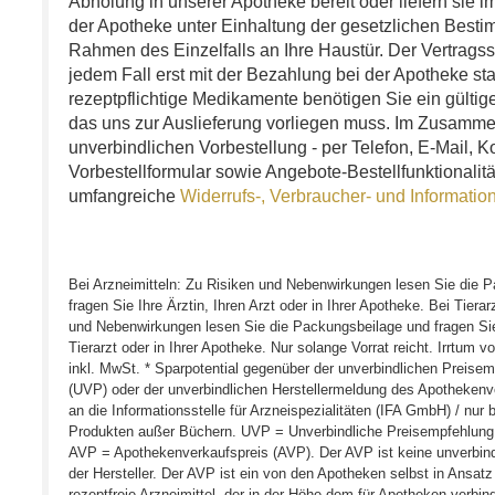
Abholung in unserer Apotheke bereit oder liefern sie 
der Apotheke unter Einhaltung der gesetzlichen Best
Rahmen des Einzelfalls an Ihre Haustür. Der Vertragssc
jedem Fall erst mit der Bezahlung bei der Apotheke stat
rezeptpflichtige Medikamente benötigen Sie ein gültige
das uns zur Auslieferung vorliegen muss. Im Zusammen
unverbindlichen Vorbestellung - per Telefon, E-Mail, K
Vorbestellformular sowie Angebote-Bestellfunktionalit
umfangreiche
Widerrufs-, Verbraucher- und Informatio
Bei Arzneimitteln: Zu Risiken und Nebenwirkungen lesen Sie die 
fragen Sie Ihre Ärztin, Ihren Arzt oder in Ihrer Apotheke. Bei Tierar
und Nebenwirkungen lesen Sie die Packungsbeilage und fragen Sie I
Tierarzt oder in Ihrer Apotheke. Nur solange Vorrat reicht. Irrtum vo
inkl. MwSt. * Sparpotential gegenüber der unverbindlichen Preisem
(UVP) oder der unverbindlichen Herstellermeldung des Apotheken
an die Informationsstelle für Arzneispezialitäten (IFA GmbH) / nur b
Produkten außer Büchern. UVP = Unverbindliche Preisempfehlung 
AVP = Apothekenverkaufspreis (AVP). Der AVP ist keine unverbin
der Hersteller. Der AVP ist ein von den Apotheken selbst in Ansatz
rezeptfreie Arzneimittel, der in der Höhe dem für Apotheken verbind