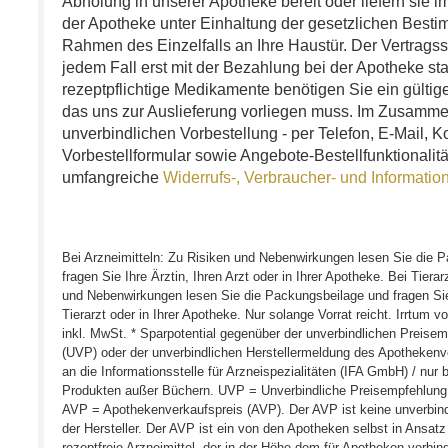
Abholung in unserer Apotheke bereit oder liefern sie 
der Apotheke unter Einhaltung der gesetzlichen Best
Rahmen des Einzelfalls an Ihre Haustür. Der Vertragssc
jedem Fall erst mit der Bezahlung bei der Apotheke stat
rezeptpflichtige Medikamente benötigen Sie ein gültige
das uns zur Auslieferung vorliegen muss. Im Zusammen
unverbindlichen Vorbestellung - per Telefon, E-Mail, K
Vorbestellformular sowie Angebote-Bestellfunktionalit
umfangreiche
Widerrufs-, Verbraucher- und Informatio
Bei Arzneimitteln: Zu Risiken und Nebenwirkungen lesen Sie die 
fragen Sie Ihre Ärztin, Ihren Arzt oder in Ihrer Apotheke. Bei Tierar
und Nebenwirkungen lesen Sie die Packungsbeilage und fragen Sie I
Tierarzt oder in Ihrer Apotheke. Nur solange Vorrat reicht. Irrtum vo
inkl. MwSt. * Sparpotential gegenüber der unverbindlichen Preisem
(UVP) oder der unverbindlichen Herstellermeldung des Apotheken
an die Informationsstelle für Arzneispezialitäten (IFA GmbH) / nur b
Produkten außer Büchern. UVP = Unverbindliche Preisempfehlung 
AVP = Apothekenverkaufspreis (AVP). Der AVP ist keine unverbin
der Hersteller. Der AVP ist ein von den Apotheken selbst in Ansatz
rezeptfreie Arzneimittel, der in der Höhe dem für Apotheken verbind